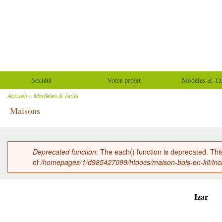
All
con
Maison-
prin
bois-
en-kit
Société
Votre projet
Modèles & Tar
Accueil
»
Modèles & Tarifs
Vous êtes ici
Maisons
Deprecated function
: The each() function is deprecated. Thi
Message d'erreur
of
/homepages/1/d985427099/htdocs/maison-bois-en-kit/inc
Izar