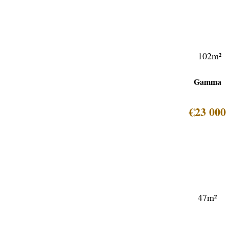
102m²
Gamma
€23 000
47m²