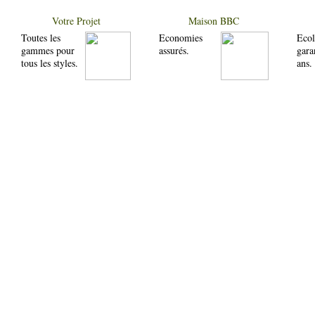
Votre Projet
Maison BBC
Toutes les
Economies
Ecol
gammes pour
assurés.
gara
tous les styles.
ans.
Pros
Galerie Photos
Société
Votre projet
Autoconstructio
Nos maisons
Maisons
FAQ
Votre projet
Chalets
Infos Technique