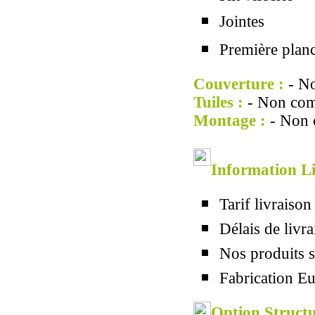
Jointes
Première planc
Couverture :
- No
Tuiles :
- Non com
Montage :
- Non 
Information Li
Tarif livrais
Délais de livr
Nos produits s
Fabrication E
Option Structu