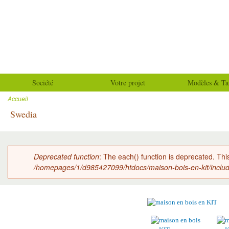
All
con
Maison-
prin
bois-
en-kit
Société
Votre projet
Modèles & Tar
Accueil
Vous êtes ici
Swedia
Deprecated function
: The each() function is deprecated. Thi
Message d'erreur
/homepages/1/d985427099/htdocs/maison-bois-en-kit/inclu