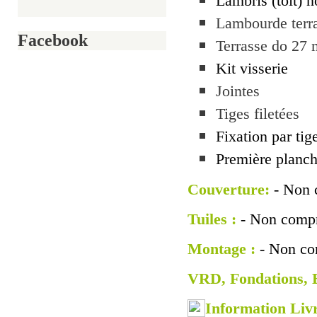
Lambris (toit) 
Lambourde terr
Facebook
Terrasse do 27
Kit visserie
Jointes
Tiges filetées
Fixation par tig
Première planch
Couverture:
- Non 
Tuiles :
- Non compr
Montage :
- Non co
VRD, Fondations, El
Information Liv