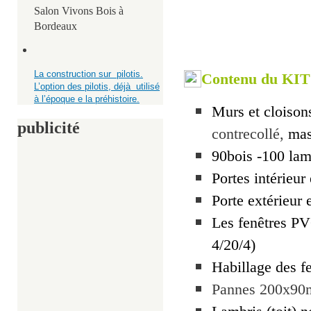
Salon Vivons Bois à
Bordeaux
La construction sur pilotis.
Contenu du KIT
L’option des pilotis, déjà utilisé
à l’époque e la préhistoire.
Murs et cloison
publicité
contrecollé,
mas
90bois -100
lam
Portes intérieur
Porte extérieur
Les fenêtres PV
4/20/4)
Habillage des f
Pannes 200x9