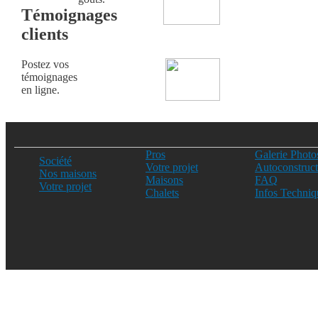
Témoignages
clients
Postez vos
témoignages
en ligne.
Pros
Galerie Photo
Société
Votre projet
Autoconstruct
Nos maisons
Maisons
FAQ
Votre projet
Chalets
Infos Techniq