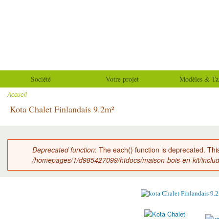
All
con
Maison-
prin
bois-
en-kit
Société
Votre projet
Modèles & Tar
Accueil
Vous êtes ici
Kota Chalet Finlandais 9.2m²
Deprecated function
: The each() function is deprecated. Thi
Message d'erreur
/homepages/1/d985427099/htdocs/maison-bois-en-kit/inclu