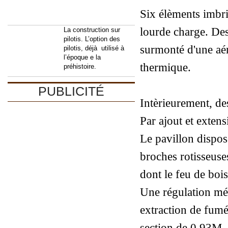
Six élèments imbri
lourde charge. Des
La construction sur
pilotis. L’option des
surmonté d'une aér
pilotis, déjà utilisé à
l’époque e la
thermique.
préhistoire.
PUBLICITÉ
Intèrieurement, d
Par ajout et exten
Le pavillon dispose
broches rotisseuses
dont le feu de bois
Une régulation mé
extraction de fum
section de 0,93M.